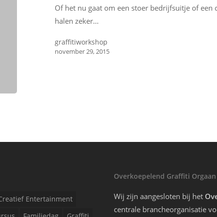
Of het nu gaat om een stoer bedrijfsuitje of een c
halen zeker…
graffitiworkshop
november 29, 2015
Overkoepelend Graffiti Orgaan
Wij zijn aangesloten bij het
Ove
Creatief Entertainment
centrale brancheorganisatie voo
rsus
Familiedag
Graffiti