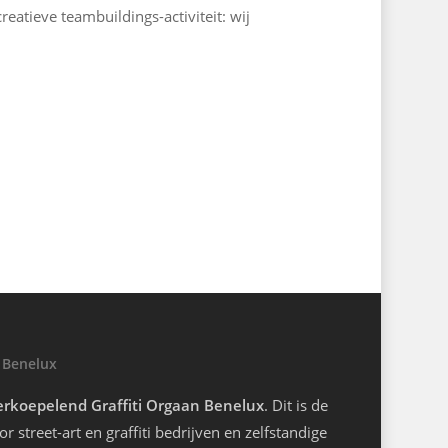
reatieve teambuildings-activiteit: wij
 Benelux
rkoepelend Graffiti Orgaan Benelux
. Dit is de
r street-art en graffiti bedrijven en zelfstandige