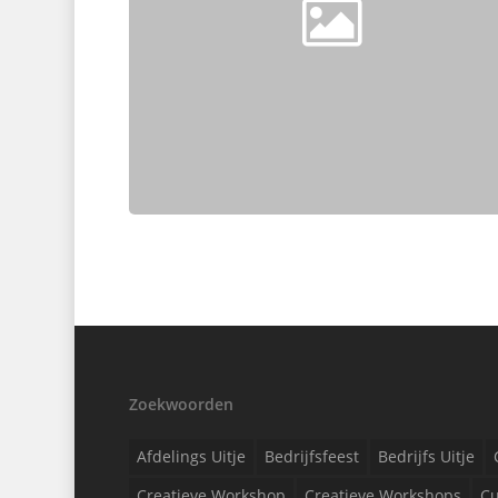
Zoekwoorden
Afdelings Uitje
Bedrijfsfeest
Bedrijfs Uitje
Creatieve Workshop
Creatieve Workshops
Cu