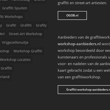
graffiti en street-art artiesten.
Graffiti Spuiten
OGOB.nl
fiti Workshops
ty
Grafiti
Grafitti
Grafity
Art
Street-Art Workshop
Aanbieders van de graffitiwor
Vrijgezellenuitje
workshop-aanbieders.nl
worde
workshop beoordeeld door een 
kshop
Workshop Graffiti
kunstenaars en professionals u
Workshop Locaties
voor- en nadelen van de aanbi
Graffiti
kaart gebracht zodat u een we
erland
van een graffitiworkshop.
Graffiti-workshop-aanbieders.