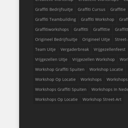
Graffiti Bedrijfsuitje
Graffiti Cursus
Graffitie
Graffiti Teambuilding
Graffiti Workshop
Graf
Graffitiworkshops
Graffitti
Graffittie
Graffit
Origineel Bedrijfsuitje
Origineel Uitje
Street-
Team Uitje
Vergaderbreak
Vrijgezellenfeest
Vrijgezellen Uitje
Vrijgezellen Workshop
Wor
Workshop Graffiti Spuiten
Workshop Locatie
Workshop Op Locatie
Workshops
Workshops 
Workshops Graffiti Spuiten
Workshops In Ned
Workshops Op Locatie
Workshop Street-Art