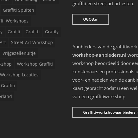
graffiti en street-art artiesten.
Graffiti Spuiten
OGOB.nl
fiti Workshops
ty
Grafiti
Grafitti
Grafity
Art
Street-Art Workshop
Aanbieders van de graffitiwor
Vrijgezellenuitje
workshop-aanbieders.nl
worde
workshop beoordeeld door een 
kshop
Workshop Graffiti
kunstenaars en professionals u
Workshop Locaties
voor- en nadelen van de aanbi
Graffiti
kaart gebracht zodat u een we
erland
van een graffitiworkshop.
Graffiti-workshop-aanbieders.