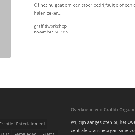
Of het nu gaat om een stoer bedrijfsuitje of een c
halen zeker…
graffitiworkshop
november 29, 2015
Overkoepelend Graffiti Orgaan
Wij zijn aangesloten bij het
Ove
Creatief Entertainment
centrale brancheorganisatie voo
rsus
Familiedag
Graffiti