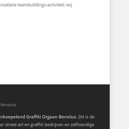
reatieve teambuildings-activiteit: wij
 Benelux
rkoepelend Graffiti Orgaan Benelux
. Dit is de
r street-art en graffiti bedrijven en zelfstandige