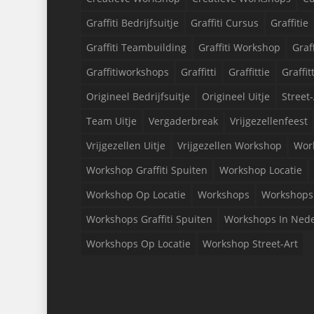
Graffiti Bedrijfsuitje
Graffiti Cursus
Graffitie
Graffiti Teambuilding
Graffiti Workshop
Graf
Graffitiworkshops
Graffitti
Graffittie
Graffit
Origineel Bedrijfsuitje
Origineel Uitje
Street-
Team Uitje
Vergaderbreak
Vrijgezellenfeest
Vrijgezellen Uitje
Vrijgezellen Workshop
Wor
Workshop Graffiti Spuiten
Workshop Locatie
Workshop Op Locatie
Workshops
Workshops 
Workshops Graffiti Spuiten
Workshops In Ned
Workshops Op Locatie
Workshop Street-Art