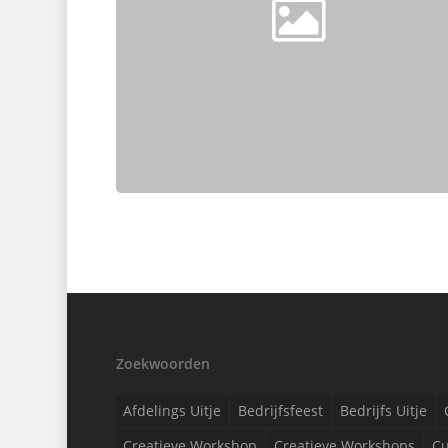
Zoekwoorden
Afdelings Uitje
Bedrijfsfeest
Bedrijfs Uitje
Creatieve Workshop
Creatieve Workshops
Cu