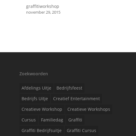
graffitiworkshop
november 29, 2015
Zoekwoorden
Afdelings Uitje
Bedrijfsfeest
Bedrijfs Uitje
Creatief Entertainment
Creatieve Workshop
Creatieve Workshops
Cursus
Familiedag
Graffiti
Graffiti Bedrijfsuitje
Graffiti Cursus